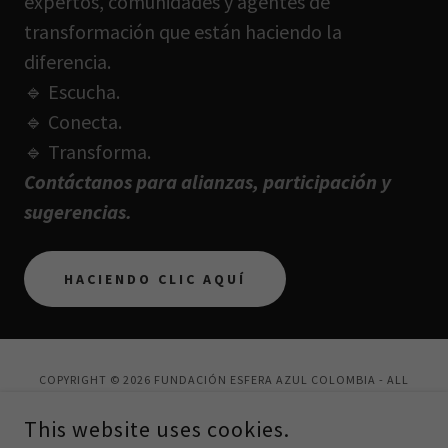
expertos, comunidades y agentes de
transformación que están haciendo la
diferencia.
🔹 Escucha.
🔹 Conecta.
🔹 Transforma.
Contáctanos para alianzas, participación y
sugerencias.
HACIENDO CLIC AQUÍ
COPYRIGHT © 2026 FUNDACIÓN ESFERA AZUL COLOMBIA - ALL
RIGHTS RESERVED.
This website uses cookies.
POWERED BY